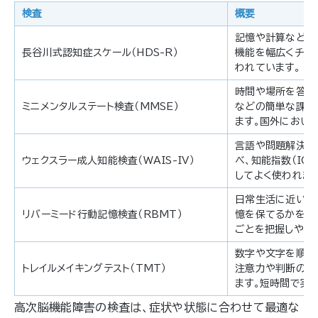
検査
概要
記憶や計算などの
長谷川式認知症スケール（HDS-R）
機能を幅広くチェ
われています。
時間や場所を答え
ミニメンタルステート検査（MMSE）
などの簡単な課題
ます。国外におい
言語や問題解決、
ウェクスラー成人知能検査（WAIS-IV）
べ、知能指数（IQ
してよく使われます
日常生活に近い課
リバーミード行動記憶検査（RBMT）
憶を保てるかを評
ごとを把握しやす
数字や文字を順番
トレイルメイキングテスト（TMT）
注意力や判断の早
ます。短時間で実
高次脳機能障害の検査は、症状や状態に合わせて最適な