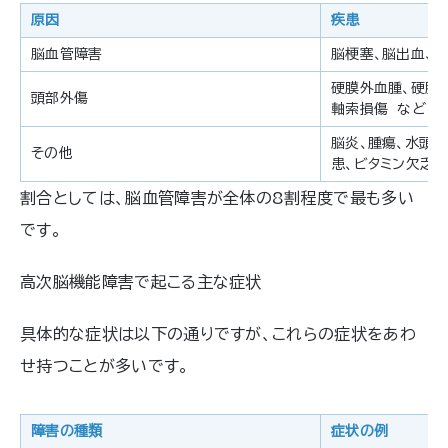
原因
疾患
脳血管障害
脳梗塞、脳出血、
硬膜外血腫、硬膜
頭部外傷
軸索損傷 など
脳炎、腫瘍、水頭
その他
患、ビタミン欠乏
割合としては、脳血管障害が全体の8割程度で最も多い
です。
高次脳機能障害で起こる主な症状
具体的な症状は以下の通りですが、これらの症状をあわ
せ持つことが多いです。
障害の種類
症状の例