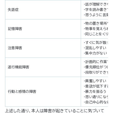
・話が理解できな
失語症
・字を読み書きで
・思うように言葉
・物の置き場所や
記憶障害
・物事を覚えられ
・同じことをくり返
・すぐに気が散っ
注意障害
・混乱しやすい
・集中力がない
・計画的に作業で
遂行機能障害
・優先順位がつけ
・段取りができず
・興奮しやすい
・意欲が低下する
行動と感情の障害
・暴力を振るう
・思い通りになら
・自己中心的な行
上述した通り、本人は障害が起きていることに気づいて