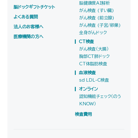
脳健康度AI解析
脳ドックギフトチケット
がん検査 (すい臓)
よくある質問
がん検査 (前立腺)
がん検査 (子宮/卵巣)
法人のお客様へ
全身がんドック
医療機関の方へ
CT検査
がん検査（大腸）
胸部CT肺ドック
CT体脂肪検査
血液検査
sd LDL-C検査
オンライン
認知機能チェック（のう
KNOW）
検査費用