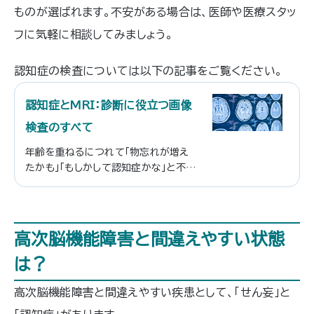
ものが選ばれます。不安がある場合は、医師や医療スタッ
フに気軽に相談してみましょう。
認知症の検査については以下の記事をご覧ください。
認知症とMRI：診断に役立つ画像
検査のすべて
年齢を重ねるにつれて「物忘れが増え
たかも」「もしかして認知症かな」と不安
に駆られてしまう方も多いのではない
でしょうか。近年は、MRI（磁気共鳴画
像法）を用いた精密検査によって、認知
症の兆しを詳しく調べられるようになっ
高次脳機能障害と間違えやすい状態
てきました。認知症の有無を早めに見
極めることができれば、早期治療やこれ
は？
からの備えに役立てることができます。
<br /><br /> 本記事は、認知症と
高次脳機能障害と間違えやすい疾患として、「せん妄」と
MRI検査の関係をやさしく解説してい