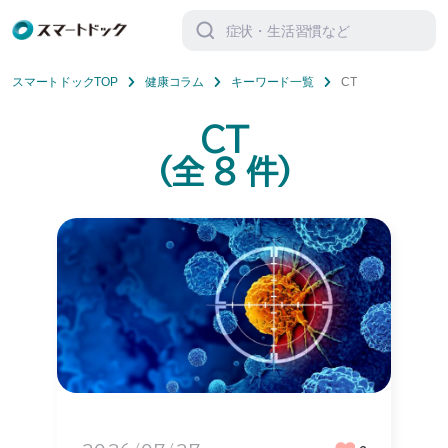
検
索
対
象:
スマートドックTOP
健康コラム
キーワード一覧
CT
CT
(全
8
件)