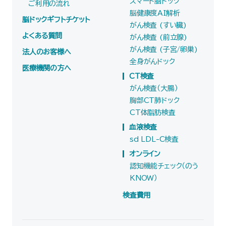
スマート脳ドック
ご利用の流れ
脳健康度AI解析
脳ドックギフトチケット
がん検査 (すい臓)
よくある質問
がん検査 (前立腺)
がん検査 (子宮/卵巣)
法人のお客様へ
全身がんドック
医療機関の方へ
CT検査
がん検査（大腸）
胸部CT肺ドック
CT体脂肪検査
血液検査
sd LDL-C検査
オンライン
認知機能チェック（のう
KNOW）
検査費用