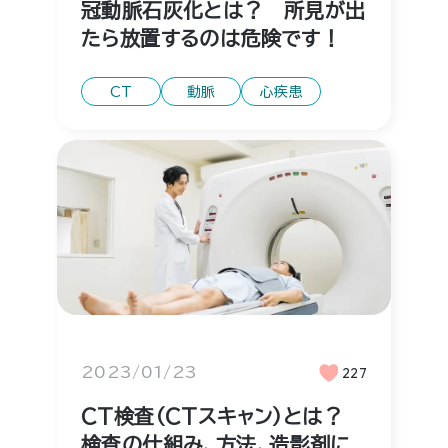
冠動脈石灰化とは？ 所見が出
たら放置するのは危険です！
CT
動脈
心疾患
2023/01/23
227
CT検査（CTスキャン）とは？
検査の仕組み、方法、造影剤に