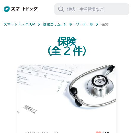
検
索
対
象:
スマートドックTOP
健康コラム
キーワード一覧
保険
保険
(全
2
件)