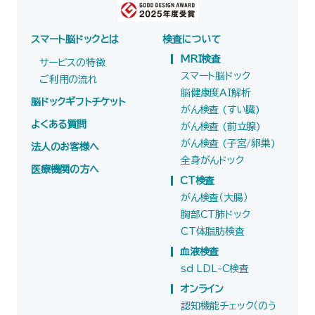
スマート脳ドックとは
検査について
MRI検査
サービスの特徴
スマート脳ドック
ご利用の流れ
脳健康度AI解析
脳ドックギフトチケット
がん検査 (すい臓)
よくある質問
がん検査 (前立腺)
がん検査 (子宮/卵巣)
法人のお客様へ
全身がんドック
医療機関の方へ
CT検査
がん検査（大腸）
胸部CT肺ドック
CT体脂肪検査
血液検査
sd LDL-C検査
オンライン
認知機能チェック（のう