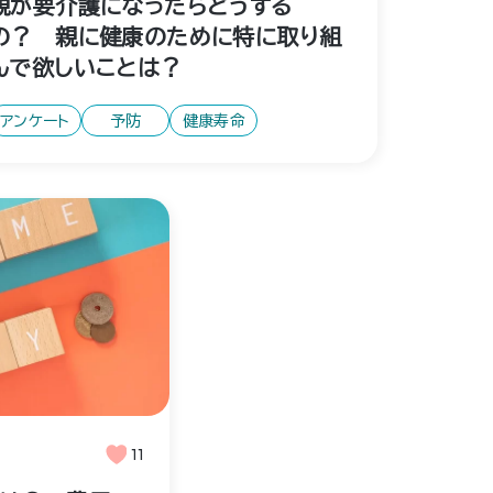
親が要介護になったらどうする
の？ 親に健康のために特に取り組
んで欲しいことは？
アンケート
予防
健康寿命
11