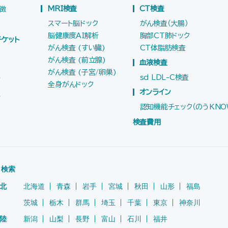
MRI検査
CT検査
徴
れ
スマート脳ドック
がん検査（大腸）
脳健康度AI解析
胸部CT肺ドック
チケット
がん検査 (すい臓)
CT体脂肪検査
がん検査 (前立腺)
血液検査
がん検査 (子宮/卵巣)
へ
sd LDL-C検査
全身がんドック
オンライン
へ
認知機能チェック（のうKNO
検査費用
ク検索
北
北海道
青森
岩手
宮城
秋田
山形
福島
茨城
栃木
群馬
埼玉
千葉
東京
神奈川
陸
新潟
山梨
長野
富山
石川
福井