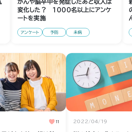
気
がんや脳卒中を発症したあと収入は
変化した？ 1000名以上にアンケ
ートを実施
アンケート
予防
未病
11
2022/04/19