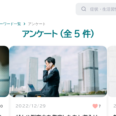
検
索
対
象:
ーワード一覧
アンケート
アンケート
(全
5
件)
10
2022/12/29
7