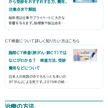
から受診をおすすめする方、費用、
注意点まで解説
脳疾患は仕事やプライベートに大きな
影響を与えます。脳梗塞や脳出血を発
症すると、もとの生活には戻れない方も
多いです。脳ドックは未病段階の脳の状
態を把握することができ、早期発見、早
CT検査について詳しく知りたい方はこちら
期治療のために有用な検査です。この
記事では脳ドックの検査内容や、見つけ
胸部CT検査（肺がん・肺CT）では
ることができる疾患、特に受診をおすす
めする方について説明します。
なにがわかる？ 検査方法、受診
費用などについて
日本人の死因の中でももっとも多いの
が「がん」による死です。2019年の統計
では、その中でも肺がんがもっとも割合
が多いとされています。肺がんは「この
症状がかならず出る」というものはな
く、無症状のうちに進行している場合が
治療の方法