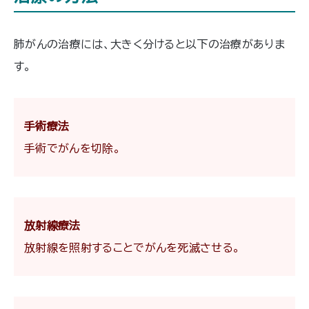
あります。この記事では胸部CT（肺が
ん・肺CT）検査からわかること、また検
査をおすすめする人などをご紹介いた
肺がんの治療には、大きく分けると以下の治療がありま
します。
す。
手術療法
手術でがんを切除。
放射線療法
放射線を照射することでがんを死滅させる。