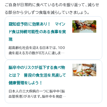
ご自身が日常的に食べているものを振り返って、減らせ
る部分から少しずつ食塩を減らしていきましょう。
認知症予防に効果あり！ マイン
ド食は持続可能性のある食事を実
現
超高齢化社会を迎える日本では、100
歳を超える方の数が8万人に達しまし
た。そんな中で今多くの高齢者が気に
されている病気のひとつが、認知症で
脳卒中のリスクが低下する食べ物
しょう。認知症は加齢とともに誰でもな
りえる病気ですが、日々の食生活を改善
とは？ 普段の食生活を見直して
することで発症確率を下げることがで
健康管理をしよう！
きます。今回は認知症予防に役立つ「マ
インド食」についてご紹介いたします！
日本人の三大疾病の一つに脳卒中（脳
血管疾患）があります。脳卒中を発症す
ると意識障害や運動障害、言語障害な
ど非常に重い後遺症が残ってしまうこ