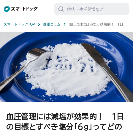
検
索
対
象:
スマートドックTOP
健康コラム
血圧管理には減塩が効果的！ 1日の
目標とすべき塩分「6g」ってどの程
度？
血圧管理には減塩が効果的！ 1日
の目標とすべき塩分「6g」ってどの