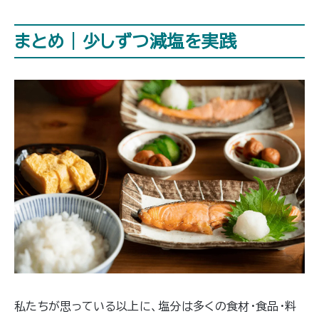
ともあります。リハビリで回復すること
もありますが、まずは脳卒中にならない
まとめ｜少しずつ減塩を実践
ように予防することが大切です。そこで
今回は、脳卒中の予防に効果がある食
べ物について紹介いたします。
私たちが思っている以上に、塩分は多くの食材・食品・料