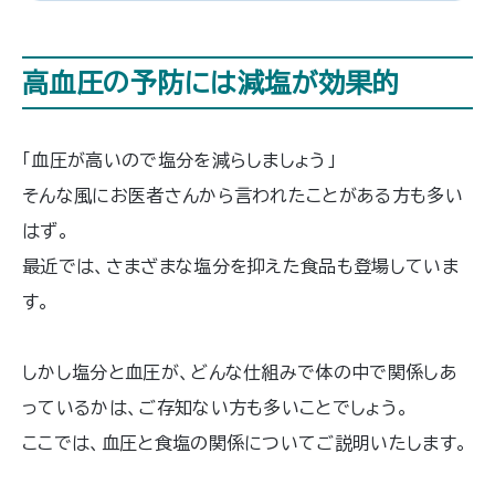
内の死者数も10万人減らすことができ
るといわれているため、健康について
考える上では非常に重要な指標のひと
高血圧の予防には減塩が効果的
つです。この記事の中では、血圧のメカ
ニズムや、高血圧の原因についてご紹
介いたします。
「血圧が高いので塩分を減らしましょう」
そんな風にお医者さんから言われたことがある方も多い
はず。
最近では、さまざまな塩分を抑えた食品も登場していま
す。
しかし塩分と血圧が、どんな仕組みで体の中で関係しあ
っているかは、ご存知ない方も多いことでしょう。
ここでは、血圧と食塩の関係についてご説明いたします。