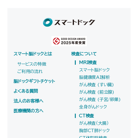
スマート脳ドックとは
検査について
MRI検査
サービスの特徴
スマート脳ドック
ご利用の流れ
脳健康度AI解析
脳ドックギフトチケット
がん検査 (すい臓)
よくある質問
がん検査 (前立腺)
がん検査 (子宮/卵巣)
法人のお客様へ
全身がんドック
医療機関の方へ
CT検査
がん検査（大腸）
胸部CT肺ドック
CT体脂肪検査