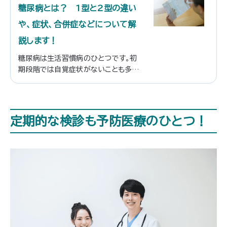
糖尿病とは？ 1型と2型の違い
と思います。
や、症状、合併症などについて解
説します！
糖尿病は生活習慣病のひとつです。初
期段階では自覚症状がないことも多く、
いつの間にか糖尿病が進行していたと
いうこともあります。糖尿病はほかの病
気を引き起こす原因にもなるため、この
記事で糖尿病について学び、日頃から
定期的な検診も予防医療のひとつ！
糖尿病の予防をしていきましょう。