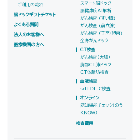
スマート脳ドック
ご利用の流れ
脳健康度AI解析
脳ドックギフトチケット
がん検査 (すい臓)
よくある質問
がん検査 (前立腺)
がん検査 (子宮/卵巣)
法人のお客様へ
全身がんドック
医療機関の方へ
CT検査
がん検査（大腸）
胸部CT肺ドック
CT体脂肪検査
血液検査
sd LDL-C検査
オンライン
認知機能チェック（のう
KNOW）
検査費用