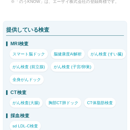
※「のうKNOW」は、エーザイ株式会社の登録商標です。
提供している検査
MRI検査
スマート脳ドック
脳健康度AI解析
がん検査 (すい臓)
がん検査 (前立腺)
がん検査 (子宮/卵巣)
全身がんドック
CT検査
がん検査(大腸)
胸部CT肺ドック
CT体脂肪検査
採血検査
sd LDL-C検査