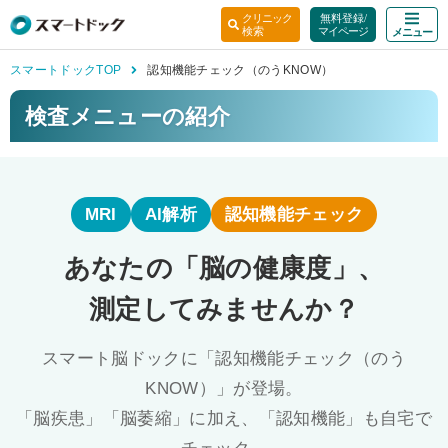
クリニッ
ク
無料登録
/
検索
マイペー
ジ
メニュ
ー
スマートドックTOP
認知機能チェック（のうKNOW）
検査メニューの紹介
MRI
AI解析
認知機能チェック
あなたの「脳の健康度」、
測定してみませんか？
スマート脳ドックに「認知機能チェック（のう
KNOW）」が登場。
「脳疾患」「脳萎縮」に加え、「認知機能」も自宅で