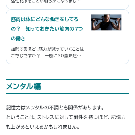
活性化することが明らかになりました。
生活習慣病を予防する意味でも、運動
習慣を身につけるのは非常に大切です
筋肉は体にどんな働きをしてる
が、多くの方が走る習慣を身につけるの
を難しいと感じているようです。今回は
の？ 知っておきたい筋肉の7つ
運動習慣ゼロのところから、どのように
の働き
すれば走る習慣を身につけられるかを
ご紹介いたします！
加齢するほど、筋力が減っていくことは
ご存じですか？ 一般に30歳を超える
と年に1パーセントずつ筋力量が減ると
もいわれています。すると熱中になりや
すくなったり、代謝が悪くなったりしや
すいです。この記事を読んで、筋肉が体
メンタル編
にどのような役割をしているのかぜひ
知識として身につけましょう。
記憶力はメンタルの不調とも関係があります。
ということは、ストレスに対して耐性を持つほど、記憶力
も上がるといえるかもしれません。