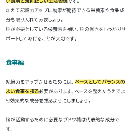
い食事と規則正しい生活習慣
です。
事では「加齢による物忘れと記憶障害と
加えて記憶力アップに効果が期待できる栄養素や食品成
の違いは？」「記憶障害の原因は？」「ど
うやって対処すればいい？」といった疑
分も取り入れてみましょう。
問にお答えしていきます。記憶障害に関
脳が必要としている栄養素を補い、脳の働きをしっかりサ
する不安を解決するヒントがわかる内容
になっていますので、ぜひ最後までお
ポートしてあげることが大切です。
読みください。
食事編
記憶力をアップさせるためには、
ベースとしてバランスの
よい食事を摂る
必要があります。ベースを整えたうえでよ
り効果的な成分を摂るようにしましょう。
脳が活動するために必要なブドウ糖は代表的な成分で
す。