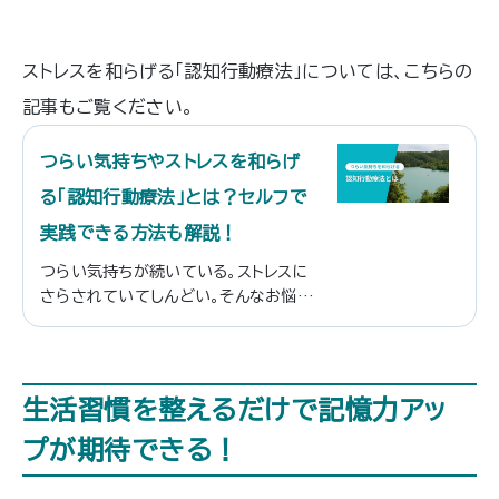
ストレスを和らげる「認知行動療法」については、こちらの
記事もご覧ください。
つらい気持ちやストレスを和らげ
る「認知行動療法」とは？セルフで
実践できる方法も解説！
つらい気持ちが続いている。ストレスに
さらされていてしんどい。そんなお悩み
はありませんか？ そこで今回は、つら
い気持ちやストレスの軽減に効果があ
り、さまざまな心の病気の治療にも用い
られる「認知行動療法」について解説し
生活習慣を整えるだけで記憶力アッ
ます。 「療法」というと、専門的で難しい
イメージがあるかもしれませんが、実は
プが期待できる！
セルフでも実践しやすいことが、認知行
動療法の特徴です。日常生活における