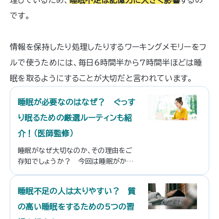
理しているため、
睡眠不足は記憶力に大きく影響
するの
です。
情報を保持したり処理したりするワーキングメモリーをフ
ルで使うためには、毎日6時間半から7時間半ほどは睡
眠を取るようにすることが大切だと言われています。
睡眠が必要なのはなぜ？ ぐっす
り眠るための厳選ルーティンも紹
介！（医師監修）
睡眠がなぜ大切なのか、その理由をご
存知でしょうか？ 今回は睡眠がから
だに与えている影響と、今回は睡眠を
改善させるためのTipsをまとめまし
睡眠不足の人は太りやすい？ 質
た。ぜひ生活の中で役立ててみてくだ
さい。
の高い睡眠をするための5つの習