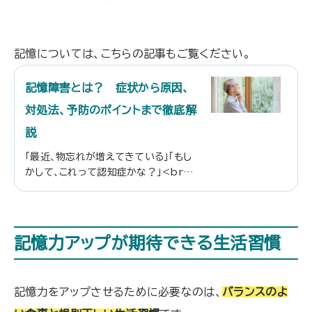
記憶については、
こちらの記事もご覧ください。
記憶障害とは？ 症状から原因、
対処法、予防のポイントまで徹底解
説
「最近、物忘れが増えてきている」「もし
かして、これって認知症かな？」<br
/> <br /> 高齢になり、そのように感
じている人も多いのではないでしょう
か。記憶障害とは、新しくものを覚える
ことや記憶を思い出すことが難しくなる
記憶力アップが期待できる生活習慣
状態です。認知症も記憶障害の原因の1
つです。また、記憶障害には、食生活や
ストレスの蓄積、睡眠不足など、生活習
記憶力をアップさせるために必要なのは、
バランスのよ
慣が深く関わっているケースも少なく
ありません。<br /> <br /> この記