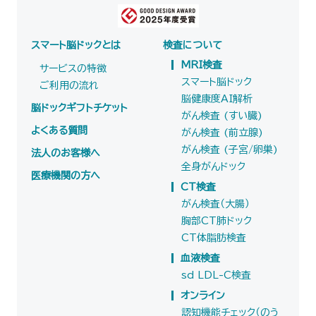
スマート脳ドックとは
検査について
MRI検査
サービスの特徴
スマート脳ドック
ご利用の流れ
脳健康度AI解析
脳ドックギフトチケット
がん検査 (すい臓)
よくある質問
がん検査 (前立腺)
がん検査 (子宮/卵巣)
法人のお客様へ
全身がんドック
医療機関の方へ
CT検査
がん検査（大腸）
胸部CT肺ドック
CT体脂肪検査
血液検査
sd LDL-C検査
オンライン
認知機能チェック（のう