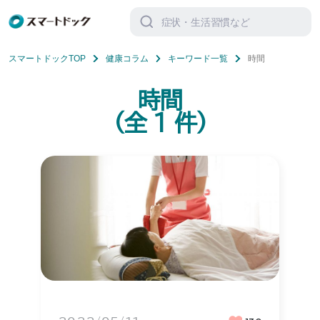
検
索
対
象:
スマートドックTOP
健康コラム
キーワード一覧
時間
時間
(全
1
件)