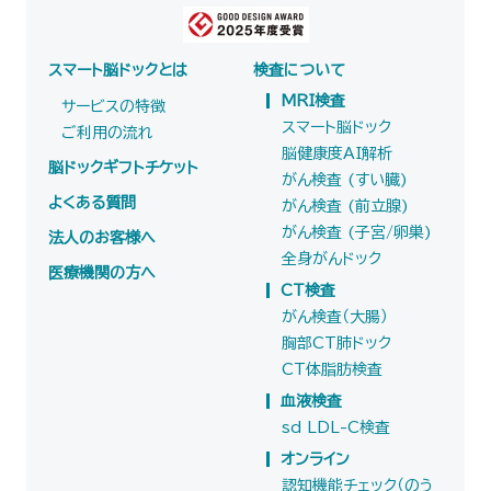
スマート脳ドックとは
検査について
MRI検査
サービスの特徴
スマート脳ドック
ご利用の流れ
脳健康度AI解析
脳ドックギフトチケット
がん検査 (すい臓)
よくある質問
がん検査 (前立腺)
がん検査 (子宮/卵巣)
法人のお客様へ
全身がんドック
医療機関の方へ
CT検査
がん検査（大腸）
胸部CT肺ドック
CT体脂肪検査
血液検査
sd LDL-C検査
オンライン
認知機能チェック（のう