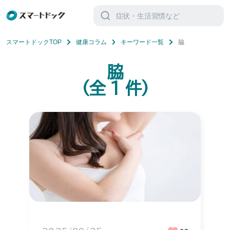
検
索
対
象:
スマートドックTOP
健康コラム
キーワード一覧
脇
脇
(全
1
件)