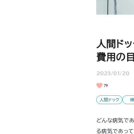
人間ドッ
費用の
2023/01/20
79
人間ドック
どんな病気であ
る病気であって