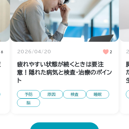
6
2026/04/20
2
症
疲れやすい状態が続くときは要注
意！隠れた病気と検査・治療のポイン
ト
予防
原因
検査
睡眠
脳