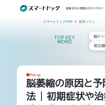
健康を守る情報をわかりやすく
スマートドックTOP
健康コラム
脳ドッ
TOP KEY
WORD
前立
Pick up
脳萎縮の原因と予
法 | 初期症状や