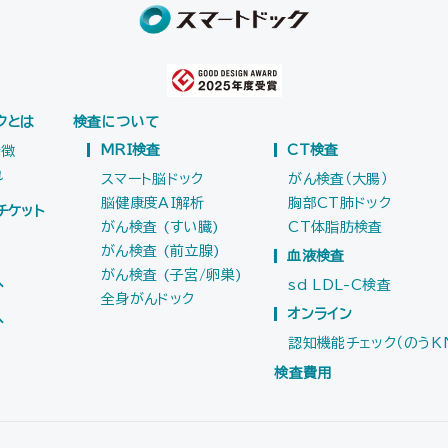
クとは
検査について
MRI検査
CT検査
特徴
れ
スマート脳ドック
がん検査（大腸）
脳健康度AI解析
胸部CT肺ドック
チケット
がん検査 (すい臓)
CT体脂肪検査
がん検査 (前立腺)
血液検査
がん検査 (子宮/卵巣)
へ
sd LDL-C検査
全身がんドック
オンライン
へ
認知機能チェック（のうK
検査費用