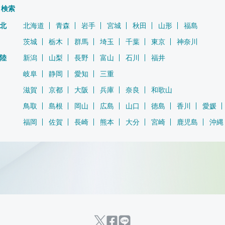
ク検索
北
北海道
青森
岩手
宮城
秋田
山形
福島
茨城
栃木
群馬
埼玉
千葉
東京
神奈川
陸
新潟
山梨
長野
富山
石川
福井
岐阜
静岡
愛知
三重
滋賀
京都
大阪
兵庫
奈良
和歌山
鳥取
島根
岡山
広島
山口
徳島
香川
愛媛
福岡
佐賀
長崎
熊本
大分
宮崎
鹿児島
沖縄