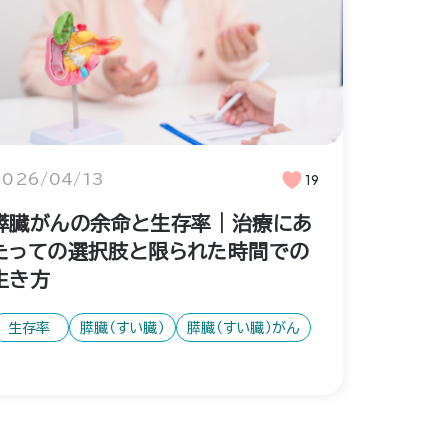
2026/04/13
19
膵臓がんの余命と生存率｜治療にあ
たっての選択肢と限られた時間での
生き方
生存率
膵臓（すい臓）
膵臓（すい臓）がん