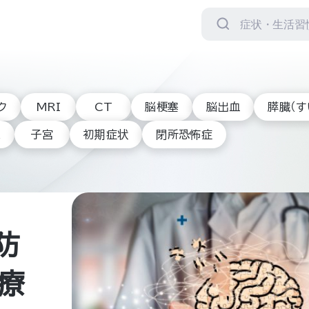
検
索
対
象:
ク
MRI
CT
脳梗塞
脳出血
膵臓（す
腺
子宮
初期症状
閉所恐怖症
防
治療