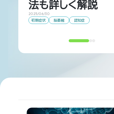
法も詳しく解説
2025/06/30
初期症状
脳萎縮
認知症