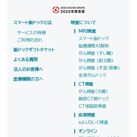
スマート脳ドックとは
検査について
MRI検査
サービスの特徴
スマート脳ドック
ご利用の流れ
脳健康度AI解析
脳ドックギフトチケット
がん検査 (すい臓)
よくある質問
がん検査 (前立腺)
がん検査 (子宮/卵巣)
法人のお客様へ
全身がんドック
医療機関の方へ
CT検査
がん検査（大腸）
胸部CT肺ドック
CT体脂肪検査
血液検査
sd LDL-C検査
オンライン