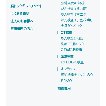
脳健康度AI解析
脳ドックギフトチケット
がん検査 (すい臓)
よくある質問
がん検査 (前立腺)
がん検査 (子宮/卵巣)
法人のお客様へ
全身がんドック
医療機関の方へ
CT検査
がん検査（大腸）
胸部CT肺ドック
CT体脂肪検査
血液検査
sd LDL-C検査
オンライン
認知機能チェック（のう
KNOW）
検査費用