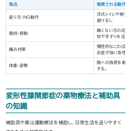
焦点
推奨される動作・
洋式トイレや椅子
座り方・NG動作
避ける）。
痛くない方の足か
階段・移動
杖や手すりを活用
慢性的なこわばり
痛み対策
炎症が強い急性期
膝への負荷を軽減
体重・姿勢
する。
変形性膝関節症の薬物療法と補助具
の知識
補助具や薬は運動療法を補助し、日常生活を送りやすく