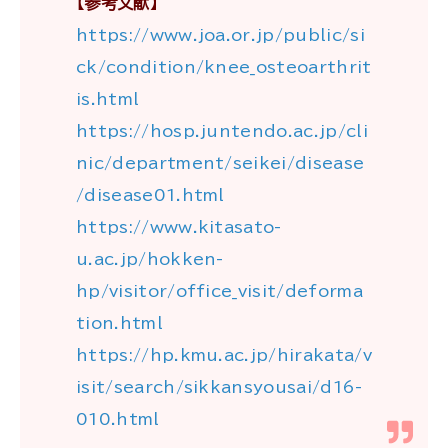
【参考文献】
https://www.joa.or.jp/public/si
ck/condition/knee_osteoarthrit
is.html
https://hosp.juntendo.ac.jp/cli
nic/department/seikei/disease
/disease01.html
https://www.kitasato-
u.ac.jp/hokken-
hp/visitor/office_visit/deforma
tion.html
https://hp.kmu.ac.jp/hirakata/v
isit/search/sikkansyousai/d16-
010.html