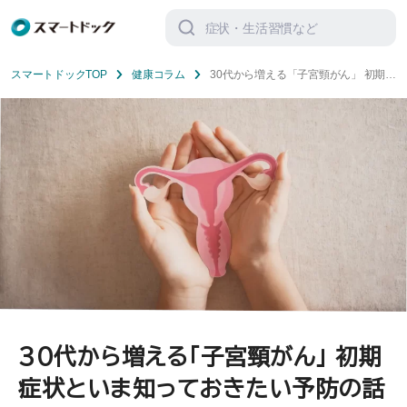
検
索
対
象:
スマートドックTOP
健康コラム
30代から増える「子宮頸がん」 初期症
状といま知っておきたい予防の話
30代から増える「子宮頸がん」 初期
症状といま知っておきたい予防の話