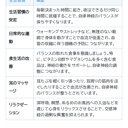
生活習慣
概要
毎朝決まった時間に起き、夜はできるだけ同じ
生活習慣の
時間に就寝することで、自律神経のバランスが
安定
保ちやすくなります。
ウォーキングやストレッチなど、無理のない範
日常的な運
囲で身体を動かすことで血流が促進され、血
動
管の収縮に伴う頭痛の予防につながります。
バランスの取れた食事を意識しましょう。特
食生活の改
に、ビタミンB群やマグネシウムを多く含む食
品は、神経の働きをサポートし、自律神経の調
善
整につながります。
耳たぶを軽く引っ張ったり、耳周りの筋肉をほ
耳のマッサ
ぐしたりすることで血流が改善され、自律神経
ージ
のバランスが整うとされています。
深呼吸、瞑想、ぬるめのお風呂への入浴などを
リラクゼー
通じて心身をリラックスさせることで、交感神
ション
経の過剰な興奮を抑えられます。