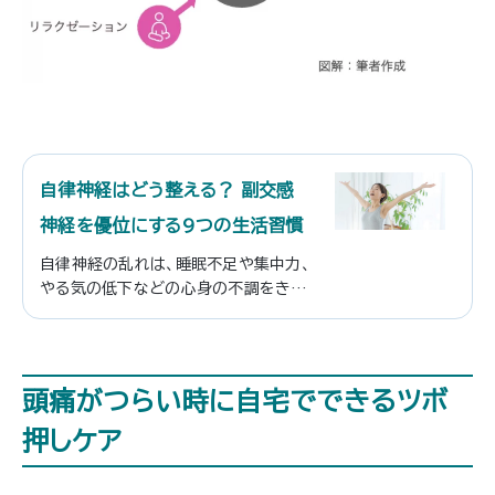
自律神経はどう整える？ 副交感
神経を優位にする9つの生活習慣
自律神経の乱れは、睡眠不足や集中力、
やる気の低下などの心身の不調をきた
す原因となる場合があります。 自律神
経のはたらきは、年齢とともに低下する
と言われており、意識的に自律神経を
整えることは重要です。 この記事では、
頭痛がつらい時に自宅でできるツボ
自律神経の主な役割や仕組み、自律神
経を整えるためのポイントなどを解説し
押しケア
ます。