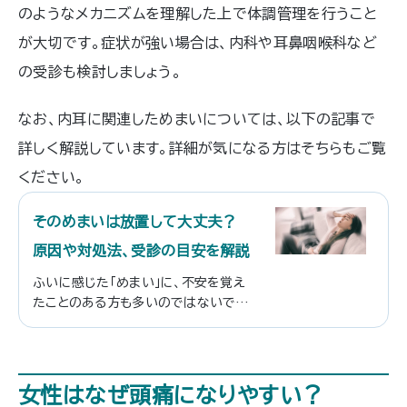
のようなメカニズムを理解した上で体調管理を行うこと
が大切です。症状が強い場合は、内科や耳鼻咽喉科など
の受診も検討しましょう。
なお、内耳に関連しためまいについては、以下の記事で
詳しく解説しています。詳細が気になる方はそちらもご覧
ください。
そのめまいは放置して大丈夫？
原因や対処法、受診の目安を解説
ふいに感じた「めまい」に、不安を覚え
たことのある方も多いのではないでし
ょうか。<br /> <br /> めまいは繰
り返すと日常生活に支障をきたすこと
もあります。この記事では、めまいの原
因や種類、予防法や対処法をわかりや
女性はなぜ頭痛になりやすい？
すく解説します。自分のめまいのタイプ