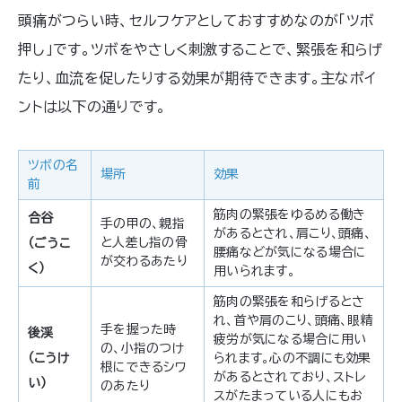
頭痛がつらい時、セルフケアとしておすすめなのが「ツボ
押し」です。ツボをやさしく刺激することで、緊張を和らげ
たり、血流を促したりする効果が期待できます。主なポイ
ントは以下の通りです。
ツボの名
場所
効果
前
筋肉の緊張をゆるめる働き
合谷
手の甲の、親指
があるとされ、肩こり、頭痛、
と人差し指の骨
（ごうこ
腰痛などが気になる場合に
が交わるあたり
く）
用いられます。
筋肉の緊張を和らげるとさ
れ、首や肩のこり、頭痛、眼精
手を握った時
後渓
疲労が気になる場合に用い
の、小指のつけ
（こうけ
られます。心の不調にも効果
根にできるシワ
があるとされており、ストレ
い）
のあたり
スがたまっている人にもお