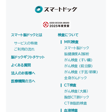
スマート脳ドックとは
検査について
MRI検査
サービスの特徴
スマート脳ドック
ご利用の流れ
脳健康度AI解析
脳ドックギフトチケット
がん検査 (すい臓)
よくある質問
がん検査 (前立腺)
がん検査 (子宮/卵巣)
法人のお客様へ
全身がんドック
医療機関の方へ
CT検査
がん検査（大腸）
胸部CT肺ドック
CT体脂肪検査
血液検査