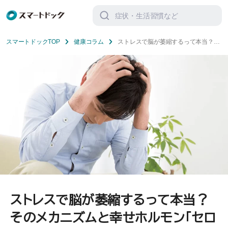
検
索
対
象:
スマートドックTOP
健康コラム
ストレスで脳が萎縮するって本当？
そのメカニズムと幸せホルモン「セロ
トニン」について解説
ストレスで脳が萎縮するって本当？
そのメカニズムと幸せホルモン「セロ