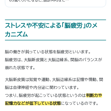
65歳くらいになると、頭部MRIなどの
画像で「明らかな萎縮」が認められるケ
ースが増えてきます。脳萎縮を完全に治
療する方法はありませんが、進行を抑え
る可能性のある治療法は存在します。こ
ストレスや不安による「脳疲労」のメ
の記事では、脳萎縮の原因や予防法、初
期症状から治療法まで詳しく解説して
カニズム
いきますので、ぜひ参考にしてくださ
い。
脳の働きが鈍っている状態を脳疲労といいます。
脳疲労は、大脳新皮質と大脳辺縁系、間脳のバランスが
崩れた状態です。
大脳新皮質は知覚や運動、大脳辺縁系は記憶や情動、間
脳は自律神経や内分泌に関わっています。
つまり、脳疲労が起こっている状態というのは
判断力や
記憶力などが低下している状態
になっているのです。