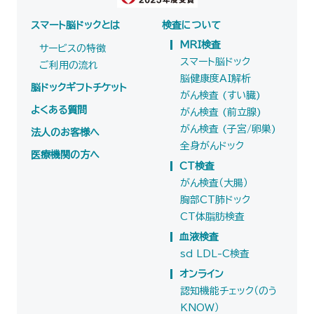
スマート脳ドックとは
検査について
MRI検査
サービスの特徴
スマート脳ドック
ご利用の流れ
脳健康度AI解析
脳ドックギフトチケット
がん検査 (すい臓)
よくある質問
がん検査 (前立腺)
がん検査 (子宮/卵巣)
法人のお客様へ
全身がんドック
医療機関の方へ
CT検査
がん検査（大腸）
胸部CT肺ドック
CT体脂肪検査
血液検査
sd LDL-C検査
オンライン
認知機能チェック（のう
KNOW）