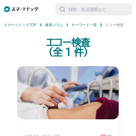
検
索
対
象:
スマートドックTOP
健康コラム
キーワード一覧
エコー検査
エコー検査
(全
1
件)