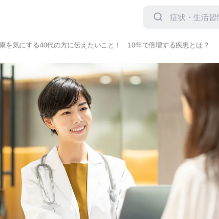
検
索
対
象:
康を気にする40代の方に伝えたいこと！ 10年で倍増する疾患とは？