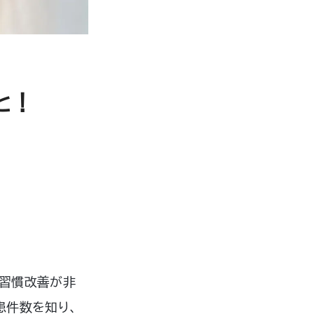
こと！
活習慣改善が非
患件数を知り、