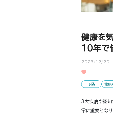
健康を
10年で
2023/12/20
11
予防
健康
3大疾病や認知
常に重要となり