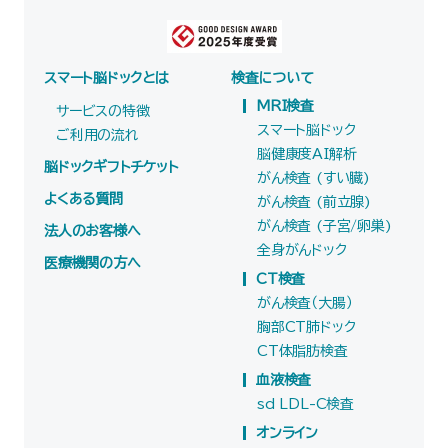
スマート脳ドックとは
検査について
MRI検査
サービスの特徴
スマート脳ドック
ご利用の流れ
脳健康度AI解析
脳ドックギフトチケット
がん検査 (すい臓)
よくある質問
がん検査 (前立腺)
がん検査 (子宮/卵巣)
法人のお客様へ
全身がんドック
医療機関の方へ
CT検査
がん検査（大腸）
胸部CT肺ドック
CT体脂肪検査
血液検査
sd LDL-C検査
オンライン