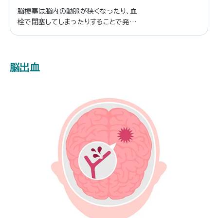
脳梗塞は脳内の動脈が狭くなったり、血
栓で閉塞してしまったりすることで発症
します。脳梗塞の範囲が大きいと、さま
ざまな身体上の障害につながる可能性
も。では、記事の中で詳しくみていきま
しょう。
脳出血